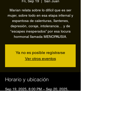
Fri, Sep 19
  |  
San Juan
Marian relata sobre lo difícil que es ser
mujer, sobre todo en esa etapa infernal y
espantosa de calenturas, llantenes,
depresión, coraje, intolerancia… y de
‘’escapes inesperados” por esa locura
hormonal llamada MENOPAUSIA.
Ya no es posible registrarse
Ver otros eventos
Horario y ubicación
Sep 19, 2025, 8:00 PM – Sep 20, 2025,
12:00 AM
San Juan, Luis A. Ferre Theater, Av. Juan
Ponce de León Pda 22 1/2, San Juan,
00907, Puerto Rico