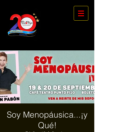
Soy Menopáusica...¡y
Qué!