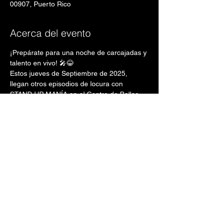
00907, Puerto Rico
Acerca del evento
¡Prepárate para una noche de carcajadas y 
talento en vivo! 🎤😂
Estos jueves de Septiembre de 2025, 
llegan otros episodios de locura con 
STAND UP MANÍA en el Centro de Bellas 
Artes de Santurce 🎭🔥
También en escena:
🎙 Linnette Torres
🎙 Chris Shwartz
🎙 Melanie Cardona
Mostrar más