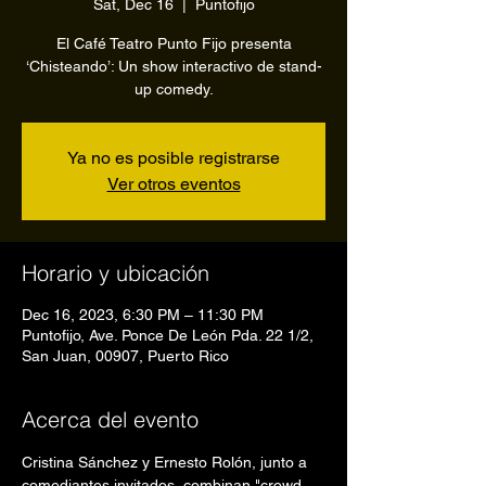
Sat, Dec 16
  |  
Puntofijo
El Café Teatro Punto Fijo presenta
‘Chisteando’: Un show interactivo de stand-
up comedy.
Ya no es posible registrarse
Ver otros eventos
Horario y ubicación
Dec 16, 2023, 6:30 PM – 11:30 PM
Puntofijo, Ave. Ponce De León Pda. 22 1/2,
San Juan, 00907, Puerto Rico
Acerca del evento
Cristina Sánchez y Ernesto Rolón, junto a 
comediantes invitados, combinan "crowd 