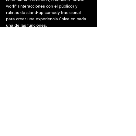
work" (interacciones con el público) y 
rutinas de stand-up comedy tradicional 
para crear una experiencia única en cada 
una de las funciones.
A PETICIÓN POPULAR SE ABREN 
NUEVAS FUNCIONES CON INVITADOS 
ESPECIALES QUE PRÓXIMAMENTE 
SERÁN ANUNCIADOS
Funciones a las 8:00 PM en el Café 
Teatro Punto Fijo del Centro de Bellas 
Artes de Santurce
Compartir este evento