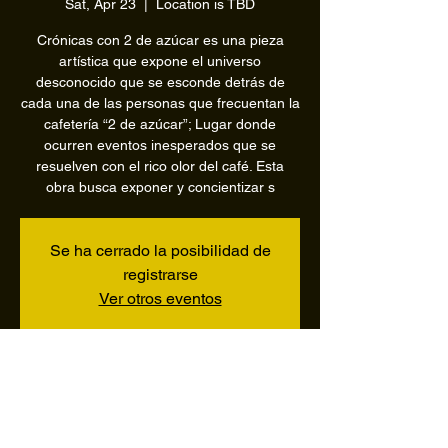
Sat, Apr 23
  |  
Location is TBD
Crónicas con 2 de azúcar es una pieza
artística que expone el universo
desconocido que se esconde detrás de
cada una de las personas que frecuentan la
cafetería “2 de azúcar”; Lugar donde
ocurren eventos inesperados que se
resuelven con el rico olor del café. Esta
obra busca exponer y concientizar s
Se ha cerrado la posibilidad de
registrarse
Ver otros eventos
Horario y ubicación
Apr 23, 2022, 7:00 PM – 8:00 PM
Location is TBD