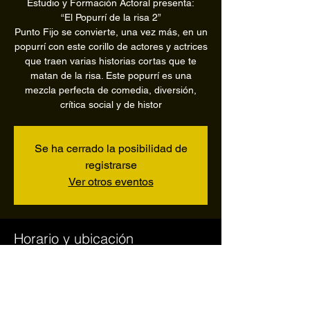
Estudio y Formación Actoral presenta:
“El Popurrí de la risa 2”
Punto Fijo se convierte, una vez más, en un
popurrí con este corillo de actores y actrices
que traen varias historias cortas que te
matan de la risa. Este popurrí es una
mezcla perfecta de comedia, diversión,
crítica social y de histor
Se ha cerrado la posibilidad de
registrarse
Ver otros eventos
Horario y ubicación
May 28, 2022, 8:30 PM – 10:35 PM
San Juan, Ave. Ponce De León Pda. 22 1/2,
San Juan, 00907, Puerto Rico