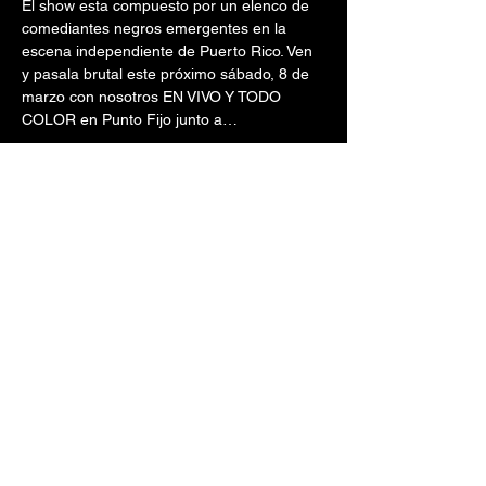
El show esta compuesto por un elenco de 
comediantes negros emergentes en la 
escena independiente de Puerto Rico. Ven 
y pasala brutal este próximo sábado, 8 de 
marzo con nosotros EN VIVO Y TODO 
COLOR en Punto Fijo junto a…
Lonnie Contreras
Bryan Carrion
Jonathan James
Melvin Red
Miguel De La Cruz
Mostrar más
Compartir este evento