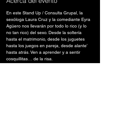
Acerca del evento
En este Stand Up / Consulta Grupal, la 
sexóloga Laura Cruz y la comediante Eyra 
Agüero nos llevarán por todo lo rico (y lo 
no tan rico) del sexo. Desde la soltería 
hasta el matrimonio, desde los juguetes 
hasta los juegos en pareja, desde alante’ 
hasta atrás. Ven a aprender y a sentir 
cosquillitas… de la risa.
Funciones en el Café Teatro Punto Fijo del 
Centro de Bellas Artes de Santurce  a las 
8:00 PM (puertas abren a las 6:30 pm)  los 
días:
 Miércoles, 1 de mayo de 2024
Viernes, 3 de mayo de 2024
Mostrar más