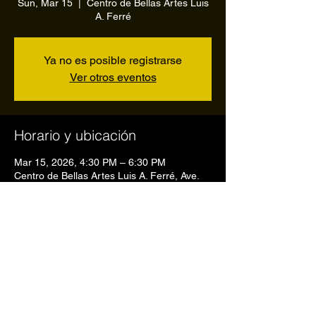
Sun, Mar 15
  |  
Centro de Bellas Artes Luis
A. Ferré
Ya no es posible registrarse
Ver otros eventos
Horario y ubicación
Mar 15, 2026, 4:30 PM – 6:30 PM
Centro de Bellas Artes Luis A. Ferré, Ave.
Ponce De León Pda. 22 1/2, San Juan,
00907, Puerto Rico
Compartir este evento