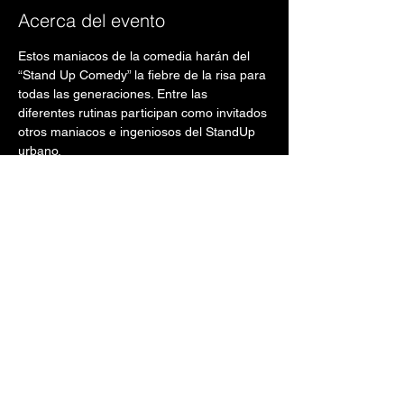
Acerca del evento
Estos maniacos de la comedia harán del 
“Stand Up Comedy” la fiebre de la risa para 
todas las generaciones. Entre las 
diferentes rutinas participan como invitados 
otros maniacos e ingeniosos del StandUp 
urbano.
¡Nos vemos todos los jueves! Apresúrate a 
comprar los boletos en 
prticket.com
#
standupmania.com
#
standupmaniacos.com
#
puntofijopr.com
Abrimos puertas puertas a las 6:30pm y la 
función comienza a las 8:30pm.
Mostrar más