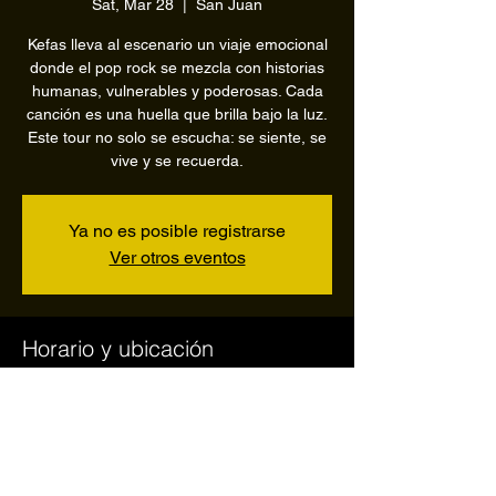
Sat, Mar 28
  |  
San Juan
Kefas lleva al escenario un viaje emocional
donde el pop rock se mezcla con historias
humanas, vulnerables y poderosas. Cada
canción es una huella que brilla bajo la luz.
Este tour no solo se escucha: se siente, se
vive y se recuerda.
Ya no es posible registrarse
Ver otros eventos
Horario y ubicación
Mar 28, 2026, 7:00 PM – 11:00 PM
San Juan, Ave. Ponce De León Pda. 22 1/2,
San Juan, 00907, Puerto Rico