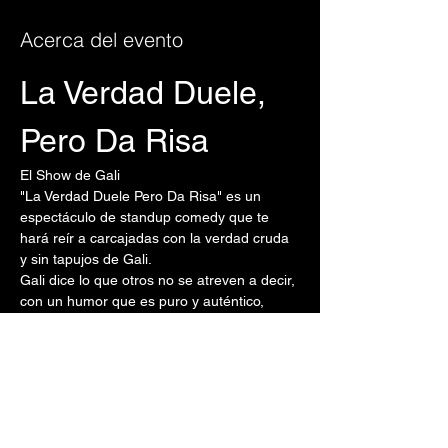
Acerca del evento
La Verdad Duele, 
Pero Da Risa
El Show de Gali 
"La Verdad Duele Pero Da Risa" es un 
espectáculo de standup comedy que te 
hará reír a carcajadas con la verdad cruda 
y sin tapujos de Gali.
Gali dice lo que otros no se atreven a decir, 
con un humor que es puro y auténtico, 
habla de la vida, criticando a la cultura 
popular de la Isla y todo lo que le duele, 
pero de una manera que te hará partir de 
la risa.  Además disfruta de los cuentos 
luego de su participación en el reality show 
de baile.