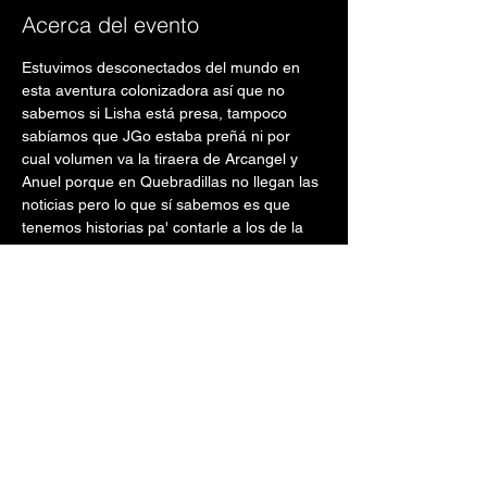
Acerca del evento
Estuvimos desconectados del mundo en 
esta aventura colonizadora así que no 
sabemos si Lisha está presa, tampoco 
sabíamos que JGo estaba preñá ni por 
cual volumen va la tiraera de Arcangel y 
Anuel porque en Quebradillas no llegan las 
noticias pero lo que sí sabemos es que 
tenemos historias pa' contarle a los de la 
metro.
Comediantes: Oscar Navarro, Angel 
Lacomba y Adrián Castellar + Invitado 
Especial
Domingo, 28 de Enero de 2024  - 5:00pm
@Punto Fijo, Centro de Bellas Artes Luis A. 
Ferré, Ave. Ponce de León Pda 22 1/2, San 
Juan, 00907
Precio:
Entrada General - $22.00 + ivu & c.s.