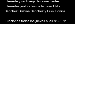
diferente y un lineup de comediantes 
diferentes junto a los de la casa Titito 
Sánchez Cristina Sánchez y Erick Bonilla.
Funciones todos los jueves a las 8:30 PM 
(puerta abren a las 6:30 PM) en el Café 
Teatro Punto Fijo del Centro de Bellas 
Artes de Santurce.
 ** jueves, 9 de noviembre de 2023
 ** jueves, 16 de noviembre de 2023
 ** jueves, 23 de noviembre de 2023
Mostrar más
Compartir este evento