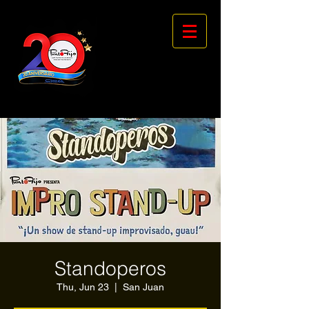
Standoperos
Thu, Jun 23
  |  
San Juan