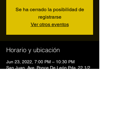
Se ha cerrado la posibilidad de
registrarse
Ver otros eventos
Horario y ubicación
Jun 23, 2022, 7:00 PM – 10:30 PM
San Juan, Ave. Ponce De León Pda. 22 1/2,
San Juan, 00907, Puerto Rico
Compartir este evento