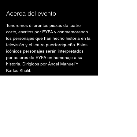
Acerca del evento
Tendremos diferentes piezas de teatro 
corto, escritos por EYFA y conmemorando 
los personajes que han hecho historia en la 
televisión y el teatro puertorriqueño. Estos 
icónicos personajes serán interpretados 
por actores de EYFA en homenaje a su 
historia. Dirigidos por Ángel Manuel Y 
Karlos Khalil. 
🗓️  Viernes, 2 de mayo de 2025
⏰  8:30pm
🗓️  Sábado, 3 de mayo de 2025
⏰  8:30pm